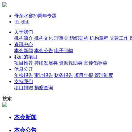
母亲水窖20周年专题
English
关于我们
机构简介
机构文化
理事会
组织架构
机构章程
党建工作
资讯中心
本会新闻
本会公告
电子刊物
我们的项目
项目推荐
持续发展类
资助救助类
宣传倡导类
信息公开
年检报告
审计报告
财务报告
项目年报
管理制度
支持我们
项目捐赠
捐赠查询
搜索
本会新闻
本会公告