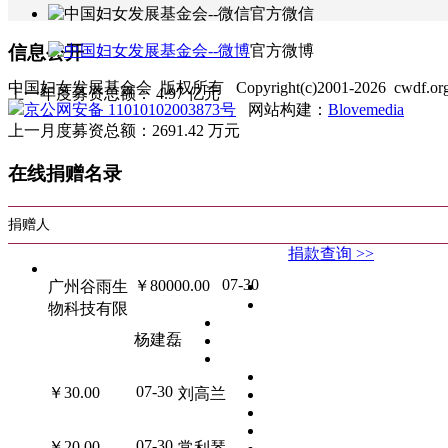
官方微信
信息公开
官方微博
中国妇女发展基金会 版权所有 Copyright(c)2001-2026 cwdf.org.cn 
上一年度募资总额：
4.97
亿元
京公网安备 11010102003873号
网站构建：
Blovemedia
上一月度募资总额：
2691.42
万元
在线捐赠名录
捐赠人
捐款查询 >>
07-30
￥80000.00
广州谷雨生
物科技有限
杨建磊
07-30
￥30.00
刘高兰
07-30
￥20.00
常利琴