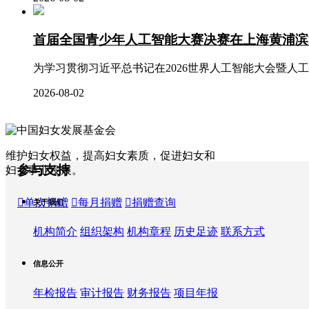
首届全国青少年人工智能大赛决赛在上海黄浦滨
为学习贯彻习近平总书记在2026世界人工智能大会暨人工
2026-08-02
维护妇女权益，提高妇女素质，促进妇女和
参与支持
妇女事业发展
。

单次捐赠

每月捐赠

捐赠查询
关于我们
机构简介
组织架构
机构章程
历史足迹
联系方式
信息公开
年检报告
审计报告
财务报告
项目年报