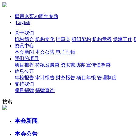
母亲水窖20周年专题
English
关于我们
机构简介
机构文化
理事会
组织架构
机构章程
党建工作
资讯中心
本会新闻
本会公告
电子刊物
我们的项目
项目推荐
持续发展类
资助救助类
宣传倡导类
信息公开
年检报告
审计报告
财务报告
项目年报
管理制度
支持我们
项目捐赠
捐赠查询
搜索
本会新闻
本会公告