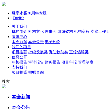
母亲水窖20周年专题
English
关于我们
机构简介
机构文化
理事会
组织架构
机构章程
党建工作
资讯中心
本会新闻
本会公告
电子刊物
我们的项目
项目推荐
持续发展类
资助救助类
宣传倡导类
信息公开
年检报告
审计报告
财务报告
项目年报
管理制度
支持我们
项目捐赠
捐赠查询
搜索
本会新闻
本会公告