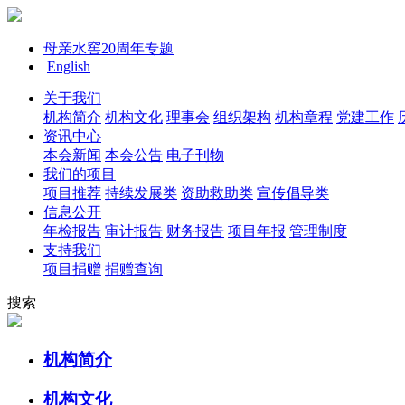
母亲水窖20周年专题
English
关于我们
机构简介
机构文化
理事会
组织架构
机构章程
党建工作
资讯中心
本会新闻
本会公告
电子刊物
我们的项目
项目推荐
持续发展类
资助救助类
宣传倡导类
信息公开
年检报告
审计报告
财务报告
项目年报
管理制度
支持我们
项目捐赠
捐赠查询
搜索
机构简介
机构文化