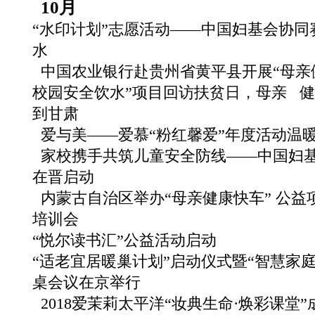
10月
“水印计划”志愿活动——中国妇基会协
水
中国农业银行赴贵州省黄平县开展“母亲健
校园安全饮水”项目回访扶贫日，母亲 健
到甘肃
爱与美——爱慕“粉红馨爱”年度活动温
家校携手共筑儿童安全防线——中国妇基
在晋启动
内蒙古自治区举办“母亲健康快车” 公益
培训会
“悦尔读书汇”公益活动启动
“适老宜居暖巢计划”启动仪式暨“智慧家
桌会议在京举行
2018爱茉莉太平洋“妆典生命·焕彩课堂