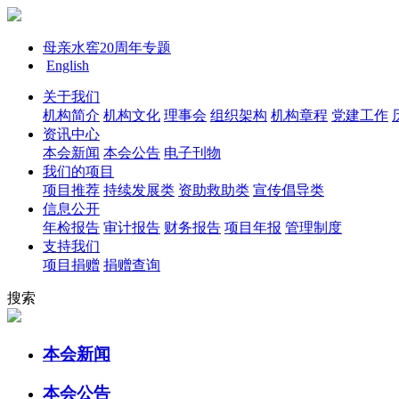
母亲水窖20周年专题
English
关于我们
机构简介
机构文化
理事会
组织架构
机构章程
党建工作
资讯中心
本会新闻
本会公告
电子刊物
我们的项目
项目推荐
持续发展类
资助救助类
宣传倡导类
信息公开
年检报告
审计报告
财务报告
项目年报
管理制度
支持我们
项目捐赠
捐赠查询
搜索
本会新闻
本会公告