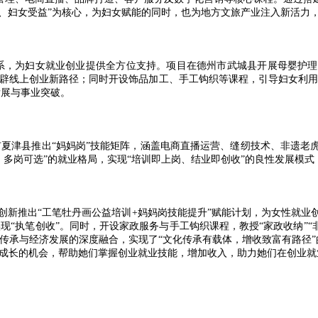
动、妇女受益”为核心，为妇女赋能的同时，也为地方文旅产业注入新活力
体系，为妇女就业创业提供全方位支持。项目在德州市武城县开展母婴护
辟线上创业新路径；同时开设饰品加工、手工钩织等课程，引导妇女利用
发展与事业突破。
夏津县推出“妈妈岗”技能矩阵，涵盖电商直播运营、缝纫技术、非遗老
、多岗可选”的就业格局，实现“培训即上岗、结业即创收”的良性发展模
创新推出“工笔牡丹画公益培训+妈妈岗技能提升”赋能计划，为女性就业
“执笔创收”。同时，开设家政服务与手工钩织课程，教授“家政收纳”“非
传承与经济发展的深度融合，实现了“文化传承有载体，增收致富有路径
成长的机会，帮助她们掌握创业就业技能，增加收入，助力她们在创业就