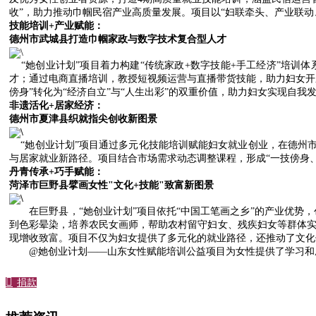
收”，助力推动巾帼民宿产业高质量发展。项目以“妇联牵头、产业联
技能培训+产业赋能：
德州市武城县打造巾帼家政与数字技术
复合型人才
“她创业计划”项目着力构建“传统家政+数字技能+手工经济”培训
才；通过电商直播培训，教授短视频运营与直播带货技能，助力妇女开
傍身”转化为“经济自立”与“人生出彩”的双重价值，助力妇女实现自我
非遗活化+居家经济：
德州市夏津县织就指尖创收新图景
“她创业计划”项目通过多元化技能培训赋能妇女就业创业，在德州市
与居家就业新路径。项目结合市场需求动态调整课程，形成“一技傍身
丹青传承+巧手赋能：
菏泽市巨野县擘画女性"文化+技能"
致富新图景
在巨野县，“她创业计划”项目依托“中国工笔画之乡”的产业优势，
到色彩晕染，培养农民女画师，帮助农村留守妇女、残疾妇女等群体实现
现增收致富。项目不仅为妇女提供了多元化的就业路径，还推动了文化
@她创业计划——山东女性赋能培训公益项目为女性提供了学习和

捐款