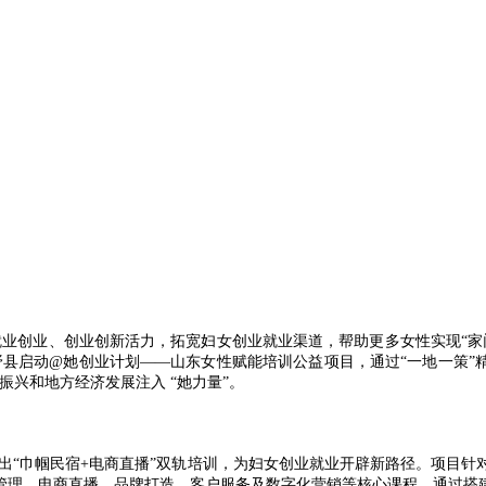
创业、创业创新活力，拓宽妇女创业就业渠道，帮助更多女性实现“家门
县启动@她创业计划——山东女性赋能培训公益项目，通过“一地一策”精
兴和地方经济发展注入 “她力量”。
“巾帼民宿+电商直播”双轨培训，为妇女创业就业开辟新路径。项目针
管理、电商直播、品牌打造、客户服务及数字化营销等核心课程。通过搭建