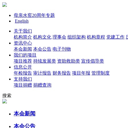
母亲水窖20周年专题
English
关于我们
机构简介
机构文化
理事会
组织架构
机构章程
党建工作
资讯中心
本会新闻
本会公告
电子刊物
我们的项目
项目推荐
持续发展类
资助救助类
宣传倡导类
信息公开
年检报告
审计报告
财务报告
项目年报
管理制度
支持我们
项目捐赠
捐赠查询
搜索
本会新闻
本会公告