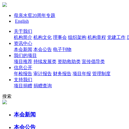
母亲水窖20周年专题
English
关于我们
机构简介
机构文化
理事会
组织架构
机构章程
党建工作
资讯中心
本会新闻
本会公告
电子刊物
我们的项目
项目推荐
持续发展类
资助救助类
宣传倡导类
信息公开
年检报告
审计报告
财务报告
项目年报
管理制度
支持我们
项目捐赠
捐赠查询
搜索
本会新闻
本会公告