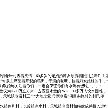
镇老岩村查看灾情，60多岁的老奶奶潭友珍流着眼泪拉着许主席
。”许泉主席望着开裂的稻田，干涸的堰塘，拉着妇女姐妹的手，
妇联始终关注着你们，一定会保证你们有水喝有饭吃。。。”
为4500万立方米，占应蓄水量的26%，90多万人饮水困难，8
，天城镇老岩村三个“大地之爱 母亲水窖”项目实施村的村民却
响水镇保和村，长岭镇凉水村，天城镇老岩村相继建成并投入运行，工程