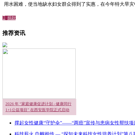
用水困难，使当地缺水妇女群众得到了实惠，在今年特大旱

捐款
推荐资讯
2026 年 “家庭健康促进计划 - 健康同行
1+1公益项目” 在西安医学院正式启动
撑起女性健康“守护伞”——“两癌”宣传与患病女性帮扶
科技薪火 巾帼相传 — “探知未来科技女性培养计划”第八