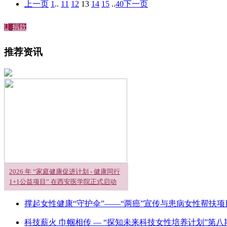
上一页
1
..
11
12
13
14
15
..
40
下一页

捐款
推荐资讯
2026 年 “家庭健康促进计划 - 健康同行
1+1公益项目” 在西安医学院正式启动
撑起女性健康“守护伞”——“两癌”宣传与患病女性帮扶
科技薪火 巾帼相传 — “探知未来科技女性培养计划”第八