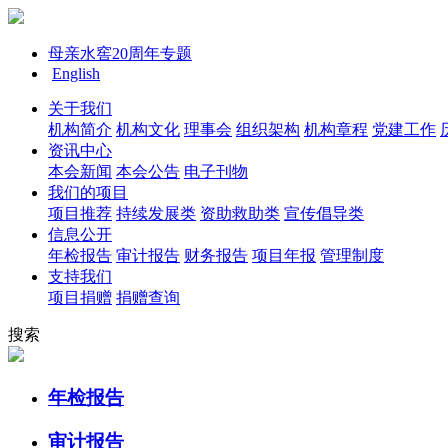
母亲水窖20周年专题
English
关于我们
机构简介
机构文化
理事会
组织架构
机构章程
党建工作
资讯中心
本会新闻
本会公告
电子刊物
我们的项目
项目推荐
持续发展类
资助救助类
宣传倡导类
信息公开
年检报告
审计报告
财务报告
项目年报
管理制度
支持我们
项目捐赠
捐赠查询
搜索
年检报告
审计报告