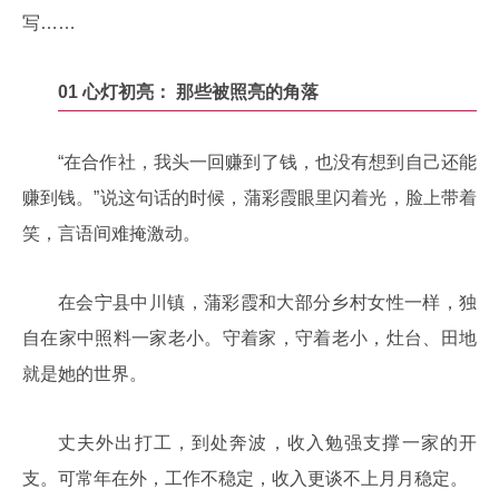
写……
01
心灯初亮：
那些被照亮的角落
“在合作社，我头一回赚到了钱，也没有想到自己还能
赚到钱。”说这句话的时候，蒲彩霞眼里闪着光，脸上带着
笑，言语间难掩激动。
在会宁县中川镇，蒲彩霞和大部分乡村女性一样，独
自在家中照料一家老小。守着家，守着老小，灶台、田地
就是她的世界。
丈夫外出打工，到处奔波，收入勉强支撑一家的开
支。可常年在外，工作不稳定，收入更谈不上月月稳定。