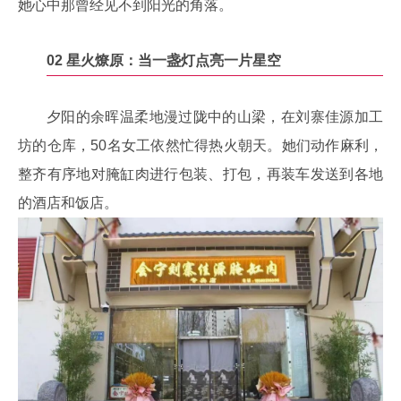
她心中那曾经见不到阳光的角落。
02
星火燎原：
当一盏灯点亮一片星空
夕阳的余晖温柔地漫过陇中的山梁，在刘寨佳源加工
坊的仓库，50名女工依然忙得热火朝天。她们动作麻利，
整齐有序地对腌缸肉进行包装、打包，再装车发送到各地
的酒店和饭店。