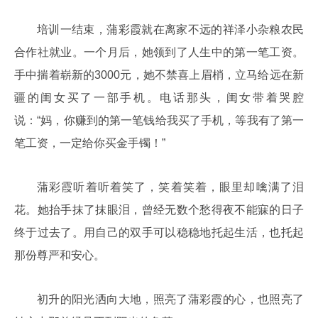
培训一结束，蒲彩霞就在离家不远的祥泽小杂粮农民
合作社就业。一个月后，她领到了人生中的第一笔工资。
手中揣着崭新的3000元，她不禁喜上眉梢，立马给远在新
疆的闺女买了一部手机。电话那头，闺女带着哭腔
说：“妈，你赚到的第一笔钱给我买了手机，等我有了第一
笔工资，一定给你买金手镯！”
蒲彩霞听着听着笑了，笑着笑着，眼里却噙满了泪
花。她抬手抹了抹眼泪，曾经无数个愁得夜不能寐的日子
终于过去了。用自己的双手可以稳稳地托起生活，也托起
那份尊严和安心。
初升的阳光洒向大地，照亮了蒲彩霞的心，也照亮了