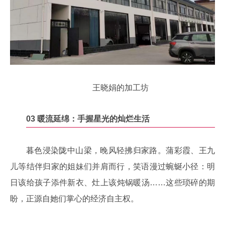
王晓娟的加工坊
03
暖流延绵：
手握星光的灿烂生活
暮色浸染陇中山梁，晚风轻拂归家路。蒲彩霞、王九
儿等结伴归家的姐妹们并肩而行，笑语漫过蜿蜒小径：明
日该给孩子添件新衣、灶上该炖锅暖汤……这些琐碎的期
盼，正源自她们掌心的经济自主权。