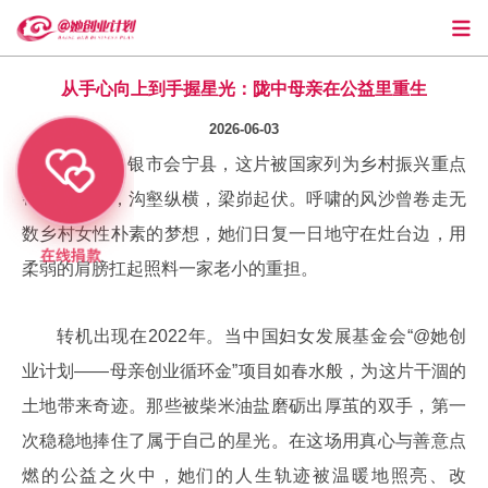
从手心向上到手握星光：陇中母亲在公益里重生
2026-06-03
甘肃省白银市会宁县，这片被国家列为乡村振兴重点
帮扶的土地，沟壑纵横，梁峁起伏。呼啸的风沙曾卷走无
数乡村女性朴素的梦想，她们日复一日地守在灶台边，用
柔弱的肩膀扛起照料一家老小的重担。
转机出现在2022年。当中国妇女发展基金会“@她创
业计划——母亲创业循环金”项目如春水般，为这片干涸的
土地带来奇迹。那些被柴米油盐磨砺出厚茧的双手，第一
次稳稳地捧住了属于自己的星光。在这场用真心与善意点
燃的公益之火中，她们的人生轨迹被温暖地照亮、改