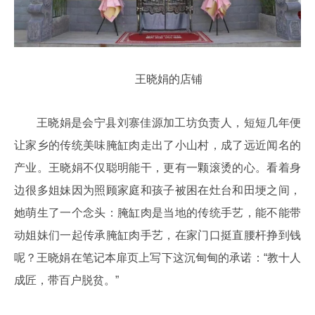
王晓娟的店铺
王晓娟是会宁县刘寨佳源加工坊负责人，短短几年便
让家乡的传统美味腌缸肉走出了小山村，成了远近闻名的
产业。王晓娟不仅聪明能干，更有一颗滚烫的心。看着身
边很多姐妹因为照顾家庭和孩子被困在灶台和田埂之间，
她萌生了一个念头：腌缸肉是当地的传统手艺，能不能带
动姐妹们一起传承腌缸肉手艺，在家门口挺直腰杆挣到钱
呢？王晓娟在笔记本扉页上写下这沉甸甸的承诺：“教十人
成匠，带百户脱贫。”