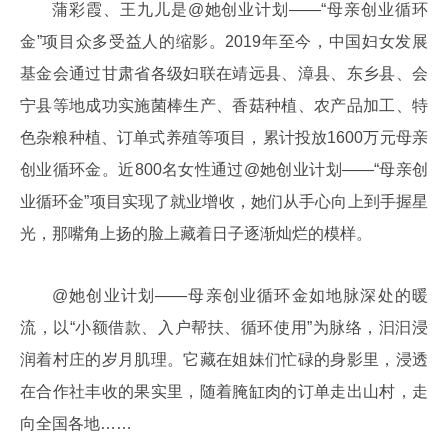
蒲彩霞、王九儿是@她创业计划——“母亲创业循环
金”项目众多受益人的缩影。2019年至今，中国妇女发展
基金会通过甘肃省各级妇联在靖远县、漳县、东乡县、会
宁县等地成功实施菌棒生产、香菇种植、农产品加工、特
色杂粮种植、订单式养殖等项目，累计投放1600万元母亲
创业循环金。近800名女性通过@她创业计划——“母亲创
业循环金”项目实现了就业增收，她们从手心向上到手握星
光，那嘴角上扬的脸上藏着日子逐渐灿烂的模样。
@她创业计划——母亲创业循环金如地脉深处的暖
流，以“小额借款、入户帮扶、循环使用”为脉络，汩汩浸
润着村庄的岁月肌理。它藏在姐妹们忙碌的身影里，浸透
在合作社丰收的果实里，随着腌缸肉的订单走出山村，走
向全国各地……