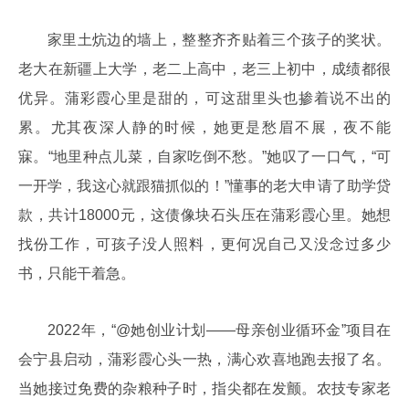
家里土炕边的墙上，整整齐齐贴着三个孩子的奖状。
老大在新疆上大学，老二上高中，老三上初中，成绩都很
优异。蒲彩霞心里是甜的，可这甜里头也掺着说不出的
累。尤其夜深人静的时候，她更是愁眉不展，夜不能
寐。“地里种点儿菜，自家吃倒不愁。”她叹了一口气，“可
一开学，我这心就跟猫抓似的！”懂事的老大申请了助学贷
款，共计18000元，这债像块石头压在蒲彩霞心里。她想
找份工作，可孩子没人照料，更何况自己又没念过多少
书，只能干着急。
2022年，“@她创业计划——母亲创业循环金”项目在
会宁县启动，蒲彩霞心头一热，满心欢喜地跑去报了名。
当她接过免费的杂粮种子时，指尖都在发颤。农技专家老