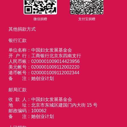
微信捐赠
支付宝捐赠
其他捐款方式
银行汇款
单位名称
：
中国妇女发展基金会
开户行
：
工商银行北京东四南支行
人民币账
：
0200001009014423956
号
美元帐号
：
0200001009112002220
港币帐号
：
0200001009112002344
备注
：
她创业计划
邮局汇款
收款人
：
中国妇女发展基金会
地址
：
北京市东城区建国门内大街 15 号
邮政编码
：
100062
备注
：
她创业计划