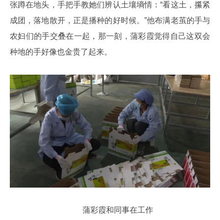
张蹲在地头，手把手教她们辨认土壤墒情：“看这土，攥紧
成团，落地散开，正是播种的好时候。”他布满老茧的手与
农妇们的手交叠在一起，那一刻，蒲彩霞觉得自己这双会
种地的手好像也金贵了起来。
蒲彩霞和同事在工作