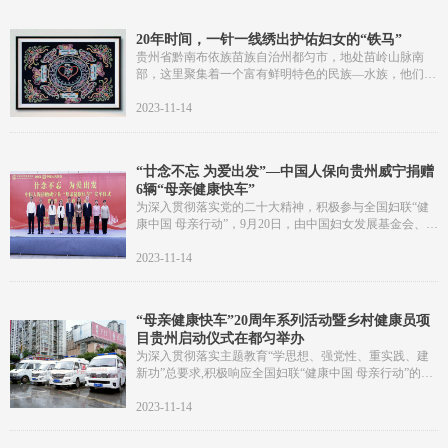
培训基层医务人员近1000名，为600余名妇女进行义诊咨
询和妇科及乳腺检查，50000余名妇女免费发放药品。7月
20年时间，一针一线绣出护佑妇女的“铁马”
22日-23日，绵阳、资阳两地率
贵州省黔南布依族苗族自治州都匀市，地处苗岭山脉南
部，这里聚集着一个富有鲜明特色的民族—水族，他们有
自己的语言、文字和文化，其中最具特色的就是水族马尾
绣。心灵手巧的水族妇女把自己对大自然的热爱和对美好
2023-11-14
生活的期盼，一针一线地表达在马尾绣上。水族人相信，
马身上的毛发有神奇力量，马尾用于刺绣，是祝福的承
载。
“廿念不忘 为爱出发”—中国人保向贵州威宁捐赠
6辆“母亲健康快车”
为深入贯彻落实党的二十大精神，积极参与全国妇联“健
康中国 母亲行动”，9月20日，由中国妇女发展基金会、贵
州省妇女儿童工作委员会办公室共同主办的“廿念不忘 为
爱出发”——中国人保捐赠威宁县“母亲健康快车”发车仪
2023-11-14
式暨爱心义诊活动在贵州省毕节市威宁县人民医院举行。
“母亲健康快车”20周年系列活动暨乡村健康员项
目贵州启动仪式在都匀举办
为深入贯彻落实主题教育“学思想、强党性、重实践、建
新功”总要求,积极响应全国妇联“健康中国 母亲行动”的号
召，8月15日，由中国妇女发展基金会、贵州省妇女联合
会主办的“廿念不忘 为爱出发”母亲健康快车20周年系列活
2023-11-14
动贵州站暨乡村健康员项目贵州启动仪式在都匀市举行。