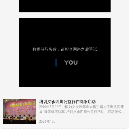
培训义诊四川公益行在绵阳启动
2010年7月22日中国妇女发展基金会携手赠与亚洲共同开
展“母亲健康快车”培训义诊四川公益行活动，启动仪式在
四川省绵阳市举行。该活动辐射四川省绵阳市、资阳市、
冕宁县、屏山县，主要开展基层医务人员培训、乡村义
2024-07-30
诊、保健知识手册发放、免费药品发放等多项内容，预计