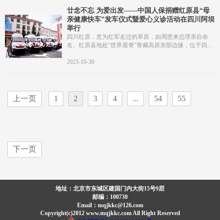
廿念不忘 为爱出发​——中国人保捐赠红原县“母
亲健康快车”发车仪式暨爱心义诊活动在四川阿坝
举行
四川红原，意为红军走过的草原，由周恩来总理亲自命
名。红原县地处“世界屋脊”青藏高原东部边缘，位于四川
省西北部、阿坝藏族羌族自治州中部，是以藏族为主的少
数民族聚居地，也是国家乡村振兴重点帮扶县。
2023-10-30
上一页
1
2
3
4
...
54
55
下一页
地址：北京市东城区建国门内大街15号9层
邮编：100730
Email：mqjkkc@126.com
Copyright(c)2012 www.mqjkkc.com All Right Reserved