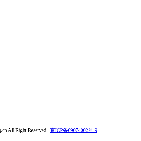
All Right Reserved
京ICP备09074002号-9