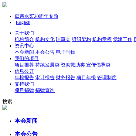
母亲水窖20周年专题
English
关于我们
机构简介
机构文化
理事会
组织架构
机构章程
党建工作
资讯中心
本会新闻
本会公告
电子刊物
我们的项目
项目推荐
持续发展类
资助救助类
宣传倡导类
信息公开
年检报告
审计报告
财务报告
项目年报
管理制度
支持我们
项目捐赠
捐赠查询
搜索
本会新闻
本会公告