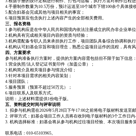
3.根据手册的设计定稿进行制作、打包与运输，执行方需对制作过程
4.手册制作数量为10.5万份，预计运送至10个城市下辖100余个
5.配合妇基会完成其他与项目相关的事宜；
6.项目预算应包含执行上述内容产生的全部相关费用。
三、报名资格
1.参与机构应是在中华人民共和国境内依法注册成立的民办非企业单
2.机构具有完成相关项目内容的资质与经验；
3.机构需配备专职人员来承担执行工作，项目团队具备综合协调和执
4.机构认可妇基会宗旨和项目理念，熟悉公益项目运作的流程，具有
四、方案要求
参与机构准备执行方案时，提供的方案内容需包括但不限于如下信息
1.营业执照/法人登记证书复印件（加盖公章）；
2.机构简介及相关项目参与情况介绍；
3.针对本项目需求的相关内容策划；
4.项目团队；
5.服务预算（预算不超过50万元）；
6.项目联系人及联系方式。
说明：上述材料需提供1份电子版。
五、资料提交时间与评审说明
1. 拟参与机构需在2026年5月28日下午17:00之前将电子版材料发送至邮箱jia
2. 评审方式：妇基会项目工作人员将在收到电子版材料的3个工作日
3. 机构选择标准：妇基会将从参与机构过往项目经验、本次项目服
联系电话：010-65103965。