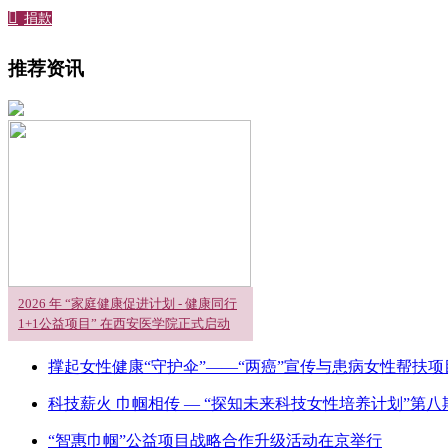

捐款
推荐资讯
2026 年 “家庭健康促进计划 - 健康同行
1+1公益项目” 在西安医学院正式启动
撑起女性健康“守护伞”——“两癌”宣传与患病女性帮扶
科技薪火 巾帼相传 — “探知未来科技女性培养计划”第八
“智惠巾帼”公益项目战略合作升级活动在京举行