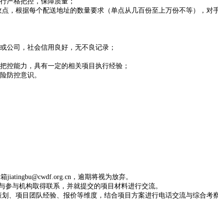
进行严格把控，保障质量；
具体接收点，根据每个配送地址的数量要求（单点从几百份至上万份不等），
位或公司，社会信用良好，无不良记录；
行把控能力，具有一定的相关项目执行经验；
风险防控意识。
：
tingbu@cwdf.org.cn，逾期将视为放弃。
内与参与机构取得联系，并就提交的项目材料进行交流。
务策划、项目团队经验、报价等维度，结合项目方案进行电话交流与综合考