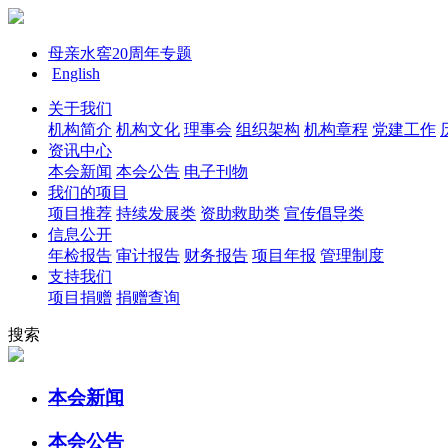
母亲水窖20周年专题
English
关于我们
机构简介
机构文化
理事会
组织架构
机构章程
党建工作
资讯中心
本会新闻
本会公告
电子刊物
我们的项目
项目推荐
持续发展类
资助救助类
宣传倡导类
信息公开
年检报告
审计报告
财务报告
项目年报
管理制度
支持我们
项目捐赠
捐赠查询
搜索
本会新闻
本会公告