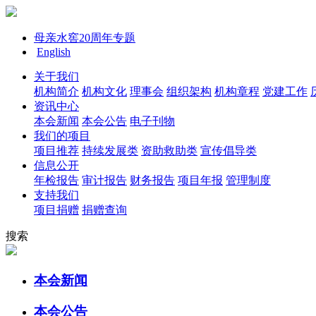
母亲水窖20周年专题
English
关于我们
机构简介
机构文化
理事会
组织架构
机构章程
党建工作
资讯中心
本会新闻
本会公告
电子刊物
我们的项目
项目推荐
持续发展类
资助救助类
宣传倡导类
信息公开
年检报告
审计报告
财务报告
项目年报
管理制度
支持我们
项目捐赠
捐赠查询
搜索
本会新闻
本会公告