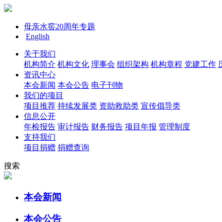
母亲水窖20周年专题
English
关于我们
机构简介
机构文化
理事会
组织架构
机构章程
党建工作
资讯中心
本会新闻
本会公告
电子刊物
我们的项目
项目推荐
持续发展类
资助救助类
宣传倡导类
信息公开
年检报告
审计报告
财务报告
项目年报
管理制度
支持我们
项目捐赠
捐赠查询
搜索
本会新闻
本会公告