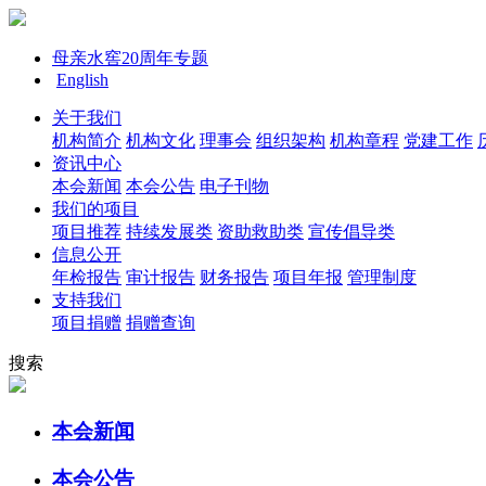
母亲水窖20周年专题
English
关于我们
机构简介
机构文化
理事会
组织架构
机构章程
党建工作
资讯中心
本会新闻
本会公告
电子刊物
我们的项目
项目推荐
持续发展类
资助救助类
宣传倡导类
信息公开
年检报告
审计报告
财务报告
项目年报
管理制度
支持我们
项目捐赠
捐赠查询
搜索
本会新闻
本会公告