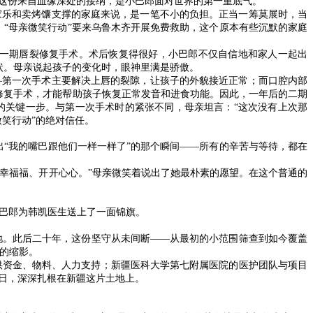
”这份来自血缘深处的接纳，是小巴郎面对世界的第一重底气。
家乐和卖烤馕支撑的家庭来说，是一笔不小的负担。正当一筹莫展时，当
。“母亲微笑行动”要来乌鲁木齐开展免费救助，这个原本有些沉默的家庭
了第一期唇裂修复手术。术后恢复得很好，小巴郎不仅自信地和家人一起出
状。母亲说起孩子的变化时，眼神里满是骄傲。
—第一次手术主要解决上唇的裂隙，让孩子的外貌接近正常；而口腔内部
修复手术，才能帮助孩子恢复正常发音和进食功能。因此，一年后的二期
的关键一步。与第一次手术时的紧张不同，母亲坦言：“这次没有上次那
微笑行动”的绝对信任。
我的嘴巴跟他们一样一样了”的那个瞬间——所有的辛苦与等待，都在
幸幸福福、开开心心。”母亲微笑着说出了她最朴素的愿望。在这个普通的
巴郎为韩凯医生送上了一面锦旗。
土地。此后二十年，这份坚守从未间断——从最初的小范围筛查到如今覆盖
的缩影。
供资金、物料、人力支持；新疆医科大学第七附属医院的医护团队与项目
一日，深深扎根在新疆这片土地上。