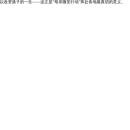
以改变孩子的一生——这正是“母亲微笑行动”奔赴各地最真切的意义。