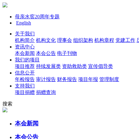
母亲水窖20周年专题
English
关于我们
机构简介
机构文化
理事会
组织架构
机构章程
党建工作
资讯中心
本会新闻
本会公告
电子刊物
我们的项目
项目推荐
持续发展类
资助救助类
宣传倡导类
信息公开
年检报告
审计报告
财务报告
项目年报
管理制度
支持我们
项目捐赠
捐赠查询
搜索
本会新闻
本会公告