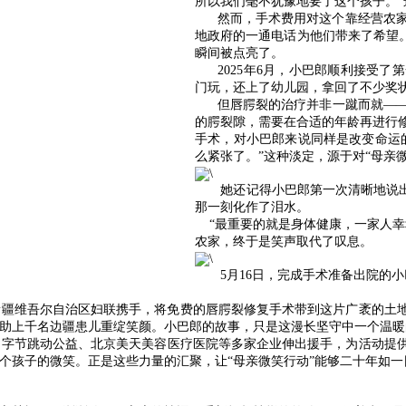
所以我们毫不犹豫地要了这个孩子。
然而，手术费用对这个靠经营农
地政府的一通电话为他们带来了希望
瞬间被点亮了。
2025年6月，小巴郎顺利接受
门玩，还上了幼儿园，拿回了不少奖
但唇腭裂的治疗并非一蹴而就—
的腭裂隙，需要在合适的年龄再进行
手术，对小巴郎来说同样是改变命运
么紧张了。”这种淡定，源于对“母亲
她还记得小巴郎第一次清晰地说出“
那一刻化作了泪水。
“最重要的就是身体健康，一家人
农家，终于是笑声取代了叹息。
5月16日，完成手术准备出院的小
次与新疆维吾尔自治区妇联携手，将免费的唇腭裂修复手术带到这片广袤的
助上千名边疆患儿重绽笑颜。小巴郎的故事，只是这漫长坚守中一个温暖
，字节跳动公益、北京美天美容医疗医院等多家企业伸出援手，为活动提
个孩子的微笑。正是这些力量的汇聚，让“母亲微笑行动”能够二十年如