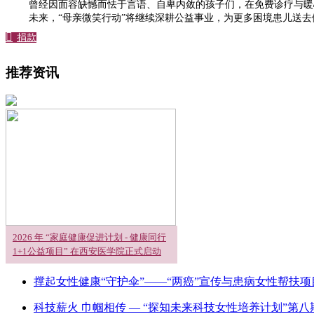
曾经因面容缺憾而怯于言语、自卑内敛的孩子们，在免费诊疗与暖
未来，“母亲微笑行动”将继续深耕公益事业，为更多困境患儿送

捐款
推荐资讯
2026 年 “家庭健康促进计划 - 健康同行
1+1公益项目” 在西安医学院正式启动
撑起女性健康“守护伞”——“两癌”宣传与患病女性帮扶
科技薪火 巾帼相传 — “探知未来科技女性培养计划”第八