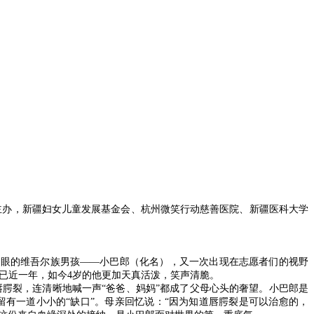
会主办，新疆妇女儿童发展基金会、杭州微笑行动慈善医院、新疆医科大学
耀眼的维吾尔族男孩——小巴郎（化名），又一次出现在志愿者们的视野
手术已近一年，如今4岁的他更加天真活泼，笑声清脆。
腭裂，连清晰地喊一声“爸爸、妈妈”都成了父母心头的奢望。小巴郎是
留有一道小小的“缺口”。母亲回忆说：“因为知道唇腭裂是可以治愈的，