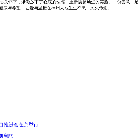
心关怀下，渐渐放下了心底的怯懦，重新扬起灿烂的笑脸。一份善意，足
去健康与希望，让爱与温暖在神州大地生生不息、久久传递。
项目推进会在京举行
期启航