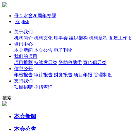
母亲水窖20周年专题
English
关于我们
机构简介
机构文化
理事会
组织架构
机构章程
党建工作
资讯中心
本会新闻
本会公告
电子刊物
我们的项目
项目推荐
持续发展类
资助救助类
宣传倡导类
信息公开
年检报告
审计报告
财务报告
项目年报
管理制度
支持我们
项目捐赠
捐赠查询
搜索
本会新闻
本会公告