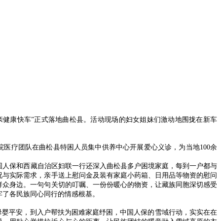
亲健康快车”正式落地曲松县。活动现场的妇女姐妹们激动地围拢在新车
疗团队在曲松县特困人员集中供养中心开展爱心义诊，为当地100余
国人保和西藏自治区妇联一行还深入曲松县多户困境家庭，每到一户都与
况与实际需求，亲手送上慰问金及装有家庭小药箱、日用品等物资的慰问
群众身边。一句句关切的叮嘱、一份份暖心的物资，让藏族同胞深切感受
牢了各民族同心同行的情感根基。
婴平安，到入户帮扶为困难家庭纾困，中国人保的雪域行动，实实在在