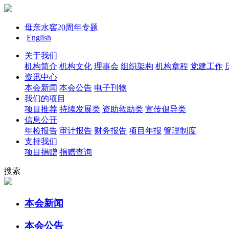
母亲水窖20周年专题
English
关于我们
机构简介
机构文化
理事会
组织架构
机构章程
党建工作
资讯中心
本会新闻
本会公告
电子刊物
我们的项目
项目推荐
持续发展类
资助救助类
宣传倡导类
信息公开
年检报告
审计报告
财务报告
项目年报
管理制度
支持我们
项目捐赠
捐赠查询
搜索
本会新闻
本会公告