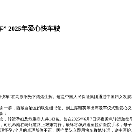
 2025年爱心快车驶
健康快车”在高原阳光下熠熠生辉。这是中国人民保险集团通过中国妇女发展
谢一群，西藏自治区妇联党组书记、副主席谢英等出席发车仪式暨爱心义
事：
27次，转运孕妇及危重病人共143名。曾在2025年6月7日深夜紧急转
，司机昂南在崎岖道路上艰难前行，最终将孕妇送至拉萨医院手术，母子
，发现怀孕7个月的卓玛胎位不正，医疗团队立即用快车将她转运，途中医护