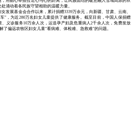
题，用贴心举措拉近心与心的距离，让民族团结的暖意融入雪域高原的衣
处处涌动着各民族守望相助的温暖力量。
国妇女发展基金会合作以来，累计捐赠3339万余元，向新疆、甘肃、云南、
快车”，为近280万名妇女儿童提供了健康服务。截至目前，中国人保捐赠
查、义诊服务10万余人次，运送孕产妇及危重病人2千余人次，免费发放
解了偏远农牧区妇女儿童“看病难、体检难、急救难”的问题。