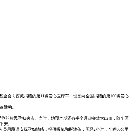
基金会向西藏捐赠的第11辆爱心医疗车，也是向全国捐赠的第160辆爱心
诊活动。
运胎盘早剥的牧民孕妇央吉。当时，她预产期还有半个月却突然大出血，随车医
平安。
人员用藏语安抚孕妇情绪，提供吸氧和酥油茶，历经2小时，全程80公里