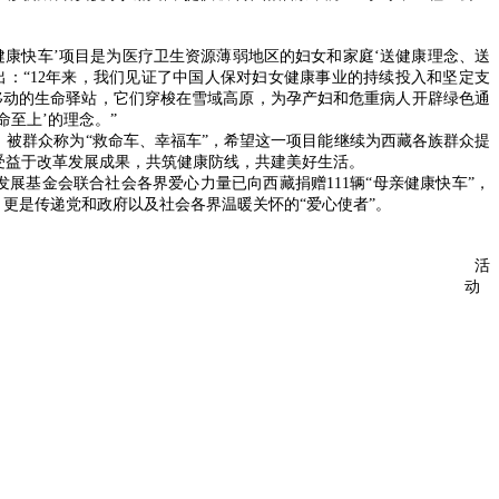
康快车’项目是为医疗卫生资源薄弱地区的妇女和家庭‘送健康理念、送
出：“12年来，我们见证了中国人保对妇女健康事业的持续投入和坚定支
个移动的生命驿站，它们穿梭在雪域高原，为孕产妇和危重病人开辟绿色通
命至上’的理念。”
，被群众称为“救命车、幸福车”，希望这一项目能继续为西藏各族群众提
受益于改革发展成果，共筑健康防线，共建美好生活。
展基金会联合社会各界爱心力量已向西藏捐赠111辆“母亲健康快车”，
，更是传递党和政府以及社会各界温暖关怀的“爱心使者”。
活
动