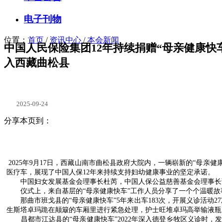
电子刊物
位置：
首页
/
资讯中心
/
本会新闻
中国人民保险集团12年持续捐赠“母亲健康快车”
入西藏曲松县
2025-09-24
分享本页到：
2025年9月17日，西藏山南市曲松县政府大院内，一辆崭新的“母亲
医疗车，展现了中国人保12年来持续支持妇幼健康事业的坚定承诺。
中国妇女发展基金会理事长杜芮，中国人保公益慈善基金会理事长
仪式上，来自基层的“母亲健康快车”工作人员分享了一个个温暖故
那曲市班戈县的“母亲健康快车”5年来出车183次，开展义诊活动
生斯塔卓玛跪在颠簸的车厢里进行紧急处理，护士旺堆卓玛高举输液瓶
昌都市江达县的“母亲健康快车”2022年深入德登乡牧区义诊时