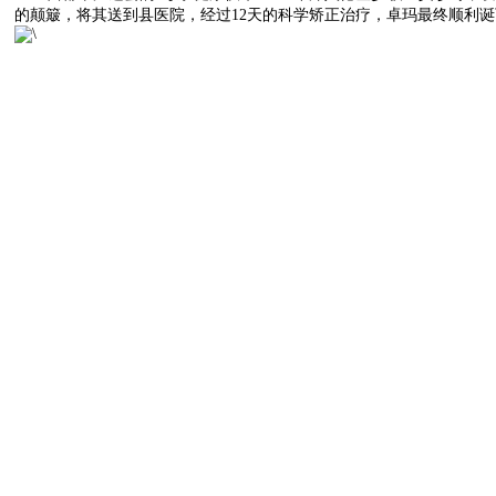
的颠簸，将其送到县医院，经过12天的科学矫正治疗，卓玛最终顺利