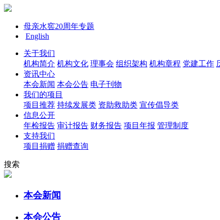
母亲水窖20周年专题
English
关于我们
机构简介
机构文化
理事会
组织架构
机构章程
党建工作
资讯中心
本会新闻
本会公告
电子刊物
我们的项目
项目推荐
持续发展类
资助救助类
宣传倡导类
信息公开
年检报告
审计报告
财务报告
项目年报
管理制度
支持我们
项目捐赠
捐赠查询
搜索
本会新闻
本会公告